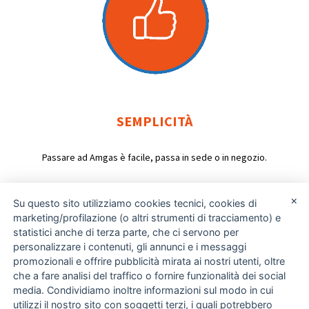
SEMPLICITÀ
Passare ad Amgas è facile, passa in sede o in negozio.
×
Su questo sito utilizziamo cookies tecnici, cookies di
marketing/profilazione (o altri strumenti di tracciamento) e
Offerta Lux casa
statistici anche di terza parte, che ci servono per
personalizzare i contenuti, gli annunci e i messaggi
Scheda di Confrontabilità
promozionali e offrire pubblicità mirata ai nostri utenti, oltre
Scheda sintetica
che a fare analisi del traffico o fornire funzionalità dei social
Condizioni generali
media. Condividiamo inoltre informazioni sul modo in cui
Informativa Privacy
utilizzi il nostro sito con soggetti terzi, i quali potrebbero