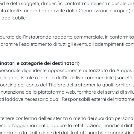
l e detti soggetti, di specifici contratti contenenti clausole 
contrattuali standard approvate dalla Commissione europea) ov
applicabile.
la durata dell’instaurando rapporto commerciale, in conformit
ntire l’espletamento di tutti gli eventuali adempimenti contr
inatari e categorie dei destinatari)
l personale dipendente appositamente autorizzato da Amgas Srl
 legale, fiscale o tecnica dell’iniziativa commerciale (società 
sourcing per conto del Titolare del trattamento quali fornitori d
manutenzione della piattaforma web, fornitore dei servizi di sv
i laddove necessario quali Responsabili esterni del trattamen
ottenere conferma dell’esistenza o meno dei suoi dati personali,
one o l’aggiornamento, oppure la rettificazione, nonché il diritt
nonima o la limitazione dei dati trattati, nonché di opporsi in o