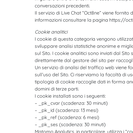
conversazioni precedenti.
Il servizio di Live Chat “Oct8ne” viene fornito
informazioni consultare la pagina https://oc
Cookie analitici
I cookie di questa categoria vengono utilizzat
sviluppare analisi statistiche anonime e miglior
sul Sito. I cookie analitici sono inviati dal Si
direttamente dal gestore del sito per racco
Un servizio di analisi del traffico web viene 
sull’uso del Sito. Ci riserviamo la facoltà di 
tipologia di cookie raccoglie dati in forma anon
domini di terze parti.
I cookie installati sono i seguenti:
– _pk_cvar (scadenza: 30 minuti)
– _pk_id (scadenza: 13 mesi)
– _pk_ref (scadenza: 6 mesi)
– _pk_ses (scadenza: 30 minuti)
Matomo Analytics, in particolare, utilizza i 