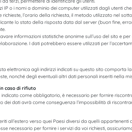
a terzi, permettere di identificare gli utenti.
zi IP o i nomi a dominio dei computer utilizzati dagli utenti che 
richieste, l’orario della richiesta, il metodo utilizzato nel sot
dicante lo stato della risposta data dal server (buon fine, error
te.
ricavare informazioni statistiche anonime sull’uso del sito e pe
orazione. I dati potrebbero essere utilizzati per l’accertament
osta elettronica agli indirizzi indicati su questo sito comporta l
te, nonché degli eventuali altri dati personali inseriti nella mi
 caso di rifiuto
 indicato come obbligatorio, è necessario per fornire riscontro 
o dei dati avrà come conseguenza l’impossibilità di riscontrare
riti all’estero verso quei Paesi diversi da quelli appartenenti 
se necessario per fornire i servizi da voi richiesti, assicuriam