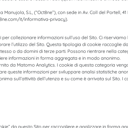
 da Manujola, S.L, (“Oct8ne”), con sede in Av. Coll del Portell,
t8ne.com/it/informativa-privacy).
i per collezionare informazioni sull’uso del Sito. Ci riserviamo
are l’utilizzo del Sito. Questa tipologia di cookie raccoglie dat
to stesso o da domini di terze parti. Possono rientrare nella cate
gliere informazioni in forma aggregata e in modo anonimo.
fornito da Matomo Analytics. I cookie di questa categoria vengo
usare queste informazioni per sviluppare analisi statistiche anon
ima sull’attività dell’utenza e su come è arrivata sul Sito. I co
“cookie” da questo Sito per raccogliere e analizzare in forma 