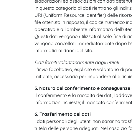
elaborazioni ed associazioni con dati detenuti d
In questa categoria di dati rientrano gli indiriz
URI (Uniform Resource Identifier) delle risorse 
file ottenuto in risposta, il codice numerico in
operativo e all’ambiente informatico dell’uten
Questi dati vengono utilizzati al solo fine di 
vengono cancellati immediatamente dopo l’elab
informatici ai danni del sito.
Dati forniti volontariamente dagli utenti
L’invio facoltativo, esplicito e volontario di p
mittente, necessario per rispondere alle richies
5. Natura del conferimento e conseguenze in
Il conferimento e la raccolta dei dati, laddove
informazioni richieste; il mancato conferiment
6. Trasferimento dei dati
I dati personali degli utenti non saranno trasfe
tutela delle persone adeguati. Nel caso ciò fos