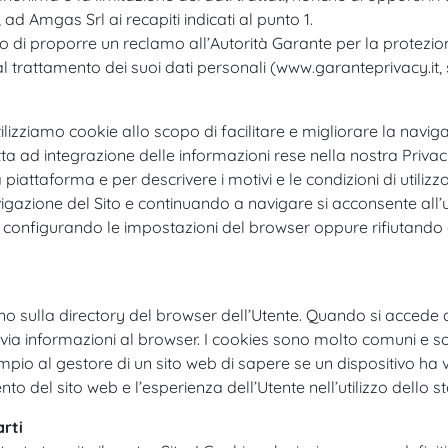
ad Amgas Srl ai recapiti indicati al punto 1.
itto di proporre un reclamo all’Autorità Garante per la protezion
va al trattamento dei suoi dati personali (www.garanteprivacy.i
lizziamo cookie allo scopo di facilitare e migliorare la naviga
ta ad integrazione delle informazioni rese nella nostra Privacy 
a piattaforma e per descrivere i motivi e le condizioni di utili
gazione del Sito e continuando a navigare si acconsente all’uti
configurando le impostazioni del browser oppure rifiutando d
ovano sulla directory del browser dell’Utente. Quando si accede 
invia informazioni al browser. I cookies sono molto comuni e so
o al gestore di un sito web di sapere se un dispositivo ha vis
nto del sito web e l’esperienza dell’Utente nell’utilizzo dello s
arti