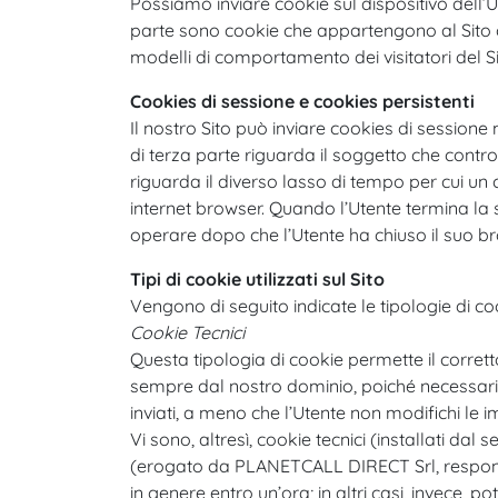
Possiamo inviare cookie sul dispositivo dell’U
parte sono cookie che appartengono al Sito che l
modelli di comportamento dei visitatori del Si
Cookies di sessione e cookies persistenti
Il nostro Sito può inviare cookies di sessione
di terza parte riguarda il soggetto che control
riguarda il diverso lasso di tempo per cui un
internet browser. Quando l’Utente termina la 
operare dopo che l’Utente ha chiuso il suo 
Tipi di cookie utilizzati sul Sito
Vengono di seguito indicate le tipologie di cook
Cookie Tecnici
Questa tipologia di cookie permette il corrett
sempre dal nostro dominio, poiché necessari a v
inviati, a meno che l’Utente non modifichi le 
Vi sono, altresì, cookie tecnici (installati dal s
(erogato da PLANETCALL DIRECT Srl, responsa
in genere entro un’ora; in altri casi, invece, p