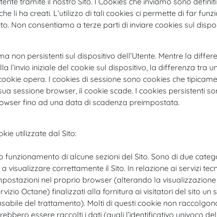
tente tramite il nostro Sito. I Cookies che inviamo sono definit
i ha creati. L’utilizzo di tali cookies ci permette di far funzio
to. Non consentiamo a terze parti di inviare cookies sul dispos
 ma non persistenti sul dispositivo dell’Utente. Mentre la diffe
la l’invio iniziale del cookie sul dispositivo, la differenza tra
 cookie opera. I cookies di sessione sono cookies che tipicame
sua sessione browser, il cookie scade. I cookies persistenti s
browser fino ad una data di scadenza preimpostata.
ie utilizzate dal Sito:
o funzionamento di alcune sezioni del Sito. Sono di due categori
isualizzare correttamente il Sito. In relazione ai servizi tecni
impostazioni nel proprio browser (alterando la visualizzazione 
ervizio Octane) finalizzati alla fornitura ai visitatori del sito un 
bile del trattamento). Molti di questi cookie non raccolgon
otrebbero essere raccolti i dati (quali l’identificativo univoco d