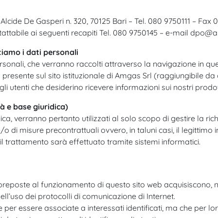
 Alcide De Gasperi n. 320, 70125 Bari – Tel. 080 9750111 – Fax 0
attabile ai seguenti recapiti Tel. 080 9750145 – e-mail dpo@a
tiamo i dati personali
rsonali, che verranno raccolti attraverso la navigazione in ques
resente sul sito istituzionale di Amgas Srl (raggiungibile da 
li utenti che desiderino ricevere informazioni sui nostri prodott
à e base giuridica)
ica, verranno pertanto utilizzati al solo scopo di gestire la ric
o di misure precontrattuali ovvero, in taluni casi, il legittimo 
, il trattamento sarà effettuato tramite sistemi informatici.
 preposte al funzionamento di questo sito web acquisiscono, n
nell’uso dei protocolli di comunicazione di Internet.
e per essere associate a interessati identificati, ma che per 