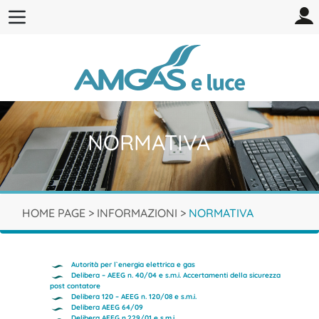
NORMATIVA
HOME PAGE
>
INFORMAZIONI
>
NORMATIVA
Autorità per l`energia elettrica e gas
Delibera – AEEG n. 40/04 e s.m.i. Accertamenti della sicurezza
post contatore
Delibera 120 – AEEG n. 120/08 e s.m.i.
Delibera AEEG 64/09
Delibera AEEG n.229/01 e s.m.i.