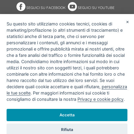
SEGUICI SU FACEBOOK
SEGUICI SU YOUTUBE
×
Su questo sito utilizziamo cookies tecnici, cookies di
marketing/profilazione (o altri strumenti di tracciamento) e
NOTE ACCESSIBILITÀ
ACCESS KEY
statistici anche di terza parte, che ci servono per
MAPPA DEL SITO
PRIVACY POLICY
personalizzare i contenuti, gli annunci e i messaggi
COOKIE POLICY
IMPOSTAZIONI PRIVACY E
promozionali e offrire pubblicità mirata ai nostri utenti, oltre
COOKIE
che a fare analisi del traffico o fornire funzionalità dei social
media. Condividiamo inoltre informazioni sul modo in cui
utilizzi il nostro sito con soggetti terzi, i quali potrebbero
combinarle con altre informazioni che hai fornito loro o che
hanno raccolto dal tuo utilizzo dei loro servizi. Se vuoi
decidere quali cookie accettare e quali rifiutare,
personalizza
le tue scelte
. Per maggiori informazioni sui cookie ti
consigliamo di consultare la nostra
Privacy e cookie policy
.
Accetta
© 2026 Amgas Bari srl.
Copyright
- P.IVA 06024230721 -
Rifiuta
info@amgasbarisrl.it - info@pec.amgasbarisrl.it