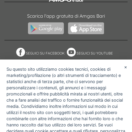
Scarica l'app gratuita di Amgas Bari
SEGUICI SU FACEBOOK
SEGUICI SU YOUTUBE
×
Su questo sito utilizziamo cookies tecnici, cookies di
marketing/profilazione (o altri strumenti di tracciamento) e
NOTE ACCESSIBILITÀ
ACCESS KEY
statistici anche di terza parte, che ci servono per
MAPPA DEL SITO
PRIVACY POLICY
personalizzare i contenuti, gli annunci e i messaggi
COOKIE POLICY
IMPOSTAZIONI PRIVACY E
promozionali e offrire pubblicità mirata ai nostri utenti, oltre
COOKIE
che a fare analisi del traffico o fornire funzionalità dei social
media. Condividiamo inoltre informazioni sul modo in cui
utilizzi il nostro sito con soggetti terzi, i quali potrebbero
combinarle con altre informazioni che hai fornito loro o che
hanno raccolto dal tuo utilizzo dei loro servizi. Se vuoi
decidere quali cookie accettare e quali rifiutare,
personalizza