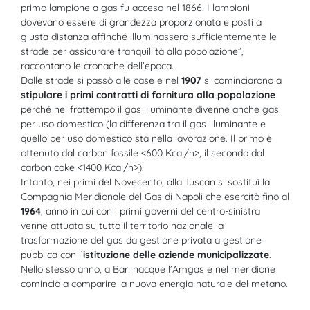
primo lampione a gas fu acceso nel 1866. I lampioni
dovevano essere di grandezza proporzionata e posti a
giusta distanza affinché illuminassero sufficientemente le
strade per assicurare tranquillità alla popolazione”,
raccontano le cronache dell’epoca.
Dalle strade si passò alle case e nel
1907
si cominciarono a
stipulare i primi contratti di fornitura alla popolazione
perché nel frattempo il gas illuminante divenne anche gas
per uso domestico (la differenza tra il gas illuminante e
quello per uso domestico sta nella lavorazione. Il primo è
ottenuto dal carbon fossile <600 Kcal/h>, il secondo dal
carbon coke <1400 Kcal/h>).
Intanto, nei primi del Novecento, alla Tuscan si sostituì la
Compagnia Meridionale del Gas di Napoli che esercitò fino al
1964
, anno in cui con i primi governi del centro-sinistra
venne attuata su tutto il territorio nazionale la
trasformazione del gas da gestione privata a gestione
pubblica con l’
istituzione delle aziende municipalizzate
.
Nello stesso anno, a Bari nacque l’Amgas e nel meridione
cominciò a comparire la nuova energia naturale del metano.