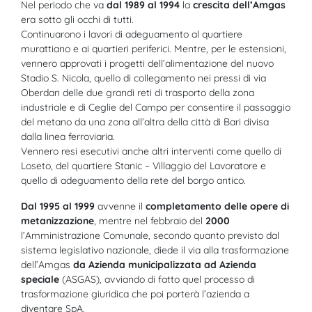
Nel periodo che va
dal 1989 al 1994
la
crescita dell’Amgas
era sotto gli occhi di tutti.
Continuarono i lavori di adeguamento al quartiere
murattiano e ai quartieri periferici. Mentre, per le estensioni,
vennero approvati i progetti dell’alimentazione del nuovo
Stadio S. Nicola, quello di collegamento nei pressi di via
Oberdan delle due grandi reti di trasporto della zona
industriale e di Ceglie del Campo per consentire il passaggio
del metano da una zona all’altra della città di Bari divisa
dalla linea ferroviaria.
Vennero resi esecutivi anche altri interventi come quello di
Loseto, del quartiere Stanic – Villaggio del Lavoratore e
quello di adeguamento della rete del borgo antico.
Dal 1995 al 1999
avvenne il
completamento delle opere di
metanizzazione
, mentre nel febbraio del
2000
l’Amministrazione Comunale, secondo quanto previsto dal
sistema legislativo nazionale, diede il via alla trasformazione
dell’Amgas
da Azienda municipalizzata ad Azienda
speciale
(ASGAS), avviando di fatto quel processo di
trasformazione giuridica che poi porterà l’azienda a
diventare SpA.