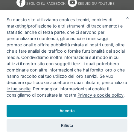
SEGUICI SU FACEBOOK
SEGUICI SU YOUTUBE
×
Su questo sito utilizziamo cookies tecnici, cookies di
marketing/profilazione (o altri strumenti di tracciamento) e
NOTE ACCESSIBILITÀ
ACCESS KEY
statistici anche di terza parte, che ci servono per
MAPPA DEL SITO
PRIVACY POLICY
personalizzare i contenuti, gli annunci e i messaggi
COOKIE POLICY
IMPOSTAZIONI PRIVACY E
promozionali e offrire pubblicità mirata ai nostri utenti, oltre
COOKIE
che a fare analisi del traffico o fornire funzionalità dei social
media. Condividiamo inoltre informazioni sul modo in cui
utilizzi il nostro sito con soggetti terzi, i quali potrebbero
combinarle con altre informazioni che hai fornito loro o che
hanno raccolto dal tuo utilizzo dei loro servizi. Se vuoi
decidere quali cookie accettare e quali rifiutare,
personalizza
le tue scelte
. Per maggiori informazioni sui cookie ti
consigliamo di consultare la nostra
Privacy e cookie policy
.
Accetta
© 2026 Amgas Bari srl.
Copyright
- P.IVA 06024230721 -
Rifiuta
info@amgasbarisrl.it - info@pec.amgasbarisrl.it