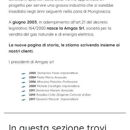
progetto per servire una grossa industria che si sarebbe
insediata negli anni seguenti nella zona di Mungivacca.
A
giugno 2003
, in adempimento all’art.21 del decreto
legislativo 164/2000
nasce la Amgas Srl
, società per la
vendita del gas naturale e di energia elettrica.
Le nuove pagina di storia, le stiamo scrivendo insieme ai
nostri clienti.
I presidenti di Amgas srl
2003
Domenico Favia
Imprenditore
2004
Paolo Marra
Avvocato
2006
Alfonsino Pisicchio
Professore
2009
Michele Carofiglio
Imprenditore
2011
Domenico Mariani
Avvocato
2015
Rosalba Cirillo
Dirigente Comune di Bari
2017
Giovanni Marzulli
Imprenditore
In questa sezione trovi