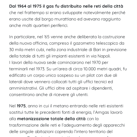
Dal 1964 al 1975 il gas fu distribuito nelle reti della città
che nel frattempo si erano sviluppate notevolmente perché
erano uscite dal borgo murattiano ed avevano raggiunto
anche molti quartieri periferici.
In particolare, nel ’65 venne anche deliberata la costruzione
della nuova officina, compreso il gazometro telescopico da
30 mila metri cubi, nella zona industriale di Bari in previsione
della totale di tutti gli impianti esistenti in via Napoli.
I lavori della nuova sede cominciarono nel 1970 per
terminarli nel 1973. Su un’area di circa 10.000 metri quadri, fu
edificato un corpo unico sospeso su un pilot con due ali
laterali dove vennero collocati tutti gli uffici tecnici ed
amministrativi. Gli uffici oltre ad ospitare i dipendenti,
consentirono anche di ricevere gli utenti.
Nel
1975
, anno in cui il metano entrando nelle reti esistenti
sostituì tutte le precedenti fonti di energia, l’Amgas lavorò
alla
metanizzazione totale della città
con la
trasformazione delle reti e l’adeguamento degli apparecchi
delle singole abitazioni coprendo l’intero territorio del