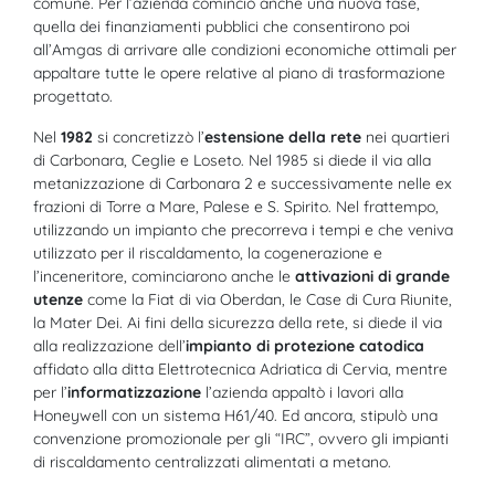
comune. Per l’azienda cominciò anche una nuova fase,
quella dei finanziamenti pubblici che consentirono poi
all’Amgas di arrivare alle condizioni economiche ottimali per
appaltare tutte le opere relative al piano di trasformazione
progettato.
Nel
1982
si concretizzò l’
estensione della rete
nei quartieri
di Carbonara, Ceglie e Loseto. Nel 1985 si diede il via alla
metanizzazione di Carbonara 2 e successivamente nelle ex
frazioni di Torre a Mare, Palese e S. Spirito. Nel frattempo,
utilizzando un impianto che precorreva i tempi e che veniva
utilizzato per il riscaldamento, la cogenerazione e
l’inceneritore, cominciarono anche le
attivazioni di grande
utenze
come la Fiat di via Oberdan, le Case di Cura Riunite,
la Mater Dei. Ai fini della sicurezza della rete, si diede il via
alla realizzazione dell’
impianto di protezione catodica
affidato alla ditta Elettrotecnica Adriatica di Cervia, mentre
per l’
informatizzazione
l’azienda appaltò i lavori alla
Honeywell con un sistema H61/40. Ed ancora, stipulò una
convenzione promozionale per gli “IRC”, ovvero gli impianti
di riscaldamento centralizzati alimentati a metano.