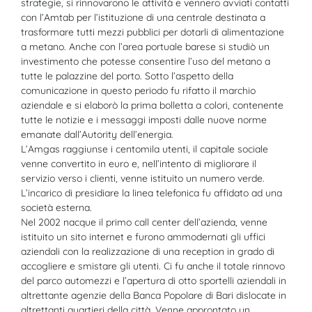
strategie, si rinnovarono le attività e vennero avviati contatti
con l’Amtab per l’istituzione di una centrale destinata a
trasformare tutti mezzi pubblici per dotarli di alimentazione
a metano. Anche con l’area portuale barese si studiò un
investimento che potesse consentire l’uso del metano a
tutte le palazzine del porto. Sotto l’aspetto della
comunicazione in questo periodo fu rifatto il marchio
aziendale e si elaborò la prima bolletta a colori, contenente
tutte le notizie e i messaggi imposti dalle nuove norme
emanate dall’Autority dell’energia.
L’Amgas raggiunse i centomila utenti, il capitale sociale
venne convertito in euro e, nell’intento di migliorare il
servizio verso i clienti, venne istituito un numero verde.
L’incarico di presidiare la linea telefonica fu affidato ad una
società esterna.
Nel 2002 nacque il primo call center dell’azienda, venne
istituito un sito internet e furono ammodernati gli uffici
aziendali con la realizzazione di una reception in grado di
accogliere e smistare gli utenti. Ci fu anche il totale rinnovo
del parco automezzi e l’apertura di otto sportelli aziendali in
altrettante agenzie della Banca Popolare di Bari dislocate in
altrettanti quartieri della città. Venne approntato un