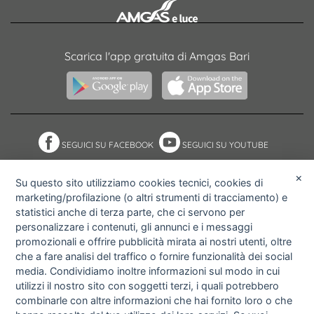
Scarica l'app gratuita di Amgas Bari
SEGUICI SU FACEBOOK
SEGUICI SU YOUTUBE
×
Su questo sito utilizziamo cookies tecnici, cookies di
marketing/profilazione (o altri strumenti di tracciamento) e
NOTE ACCESSIBILITÀ
ACCESS KEY
statistici anche di terza parte, che ci servono per
MAPPA DEL SITO
PRIVACY POLICY
personalizzare i contenuti, gli annunci e i messaggi
COOKIE POLICY
IMPOSTAZIONI PRIVACY E
promozionali e offrire pubblicità mirata ai nostri utenti, oltre
COOKIE
che a fare analisi del traffico o fornire funzionalità dei social
media. Condividiamo inoltre informazioni sul modo in cui
utilizzi il nostro sito con soggetti terzi, i quali potrebbero
combinarle con altre informazioni che hai fornito loro o che