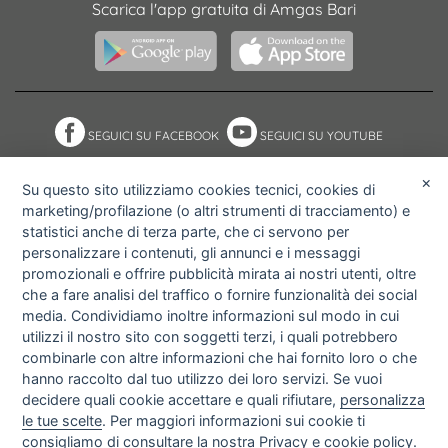
Scarica l'app gratuita di Amgas Bari
SEGUICI SU FACEBOOK
SEGUICI SU YOUTUBE
×
Su questo sito utilizziamo cookies tecnici, cookies di
marketing/profilazione (o altri strumenti di tracciamento) e
NOTE ACCESSIBILITÀ
ACCESS KEY
statistici anche di terza parte, che ci servono per
MAPPA DEL SITO
PRIVACY POLICY
personalizzare i contenuti, gli annunci e i messaggi
COOKIE POLICY
IMPOSTAZIONI PRIVACY E
promozionali e offrire pubblicità mirata ai nostri utenti, oltre
COOKIE
che a fare analisi del traffico o fornire funzionalità dei social
media. Condividiamo inoltre informazioni sul modo in cui
utilizzi il nostro sito con soggetti terzi, i quali potrebbero
combinarle con altre informazioni che hai fornito loro o che
hanno raccolto dal tuo utilizzo dei loro servizi. Se vuoi
decidere quali cookie accettare e quali rifiutare,
personalizza
le tue scelte
. Per maggiori informazioni sui cookie ti
consigliamo di consultare la nostra
Privacy e cookie policy
.