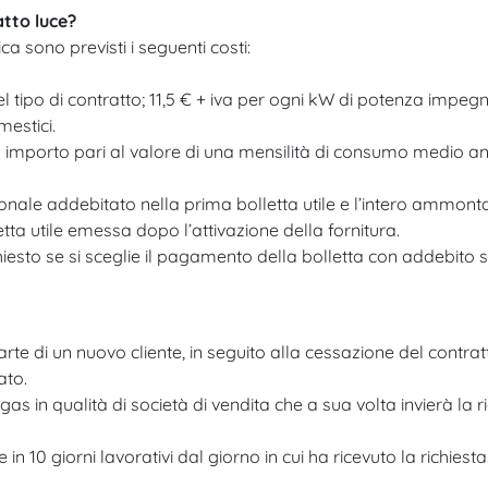
atto luce?
ica sono previsti i seguenti costi:
 tipo di contratto; 11,5 € + iva per ogni kW di potenza impegna
estici.
 importo pari al valore di una mensilità di consumo medio annu
nale addebitato nella prima bolletta utile e l’intero ammontare,
tta utile emessa dopo l’attivazione della fornitura.
chiesto se si sceglie il pagamento della bolletta con addebito 
parte di un nuovo cliente, in seguito alla cessazione del contrat
ato.
 in qualità di società di vendita che a sua volta invierà la ric
 in 10 giorni lavorativi dal giorno in cui ha ricevuto la richiesta