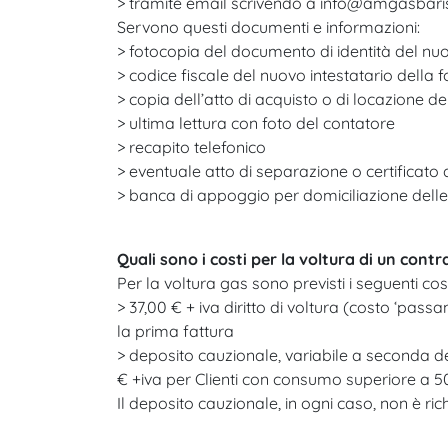
> tramite email scrivendo a info@amgasbarisrl
Servono questi documenti e informazioni:​
> fotocopia del documento di identità del nuov
> codice fiscale del nuovo intestatario della fo
> copia dell’atto di acquisto o di locazione de
> ultima lettura con foto del contatore​
> recapito telefonico​
> eventuale atto di separazione o certificato di 
> banca di appoggio per domiciliazione delle
Quali sono i costi per la voltura di un cont
Per la voltura gas sono previsti i seguenti costi
> 37,00 € + iva diritto di voltura (costo ‘pas
la prima fattura​
> deposito cauzionale, variabile a seconda del
€ +iva per Clienti con consumo superiore a 
Il deposito cauzionale, in ogni caso, non è ri