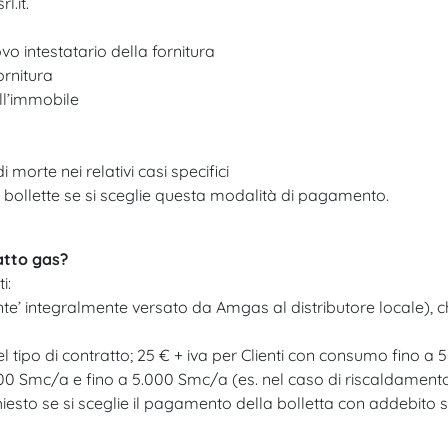
.it.​
o intestatario della fornitura​
rnitura​
ll’immobile​
morte nei relativi casi specifici​
 bollette se si sceglie questa modalità di pagamento.
ratto gas?
:​
sante’ integralmente versato da Amgas al distributore locale),
 tipo di contratto; 25 € + iva per Clienti con consumo fino a 
500 Smc/a e fino a 5.000 Smc/a (es. nel caso di riscaldamen
chiesto se si sceglie il pagamento della bolletta con addebito 