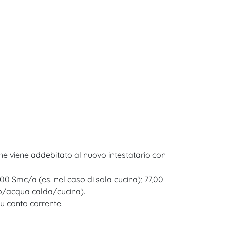
 che viene addebitato al nuovo intestatario con
500 Smc/a (es. nel caso di sola cucina); 77,00
to/acqua calda/cucina).
su conto corrente.