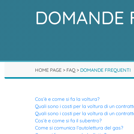
DOMANDE 
HOME PAGE
>
FAQ
>
DOMANDE FREQUENTI
Cos’è e come si fa la voltura?
Quali sono i costi per la voltura di un contrat
Quali sono i costi per la voltura di un contrat
Cos’è e come si fa il subentro?
Come si comunica l’autolettura del gas?