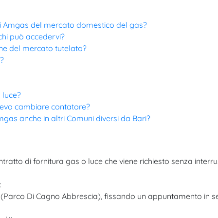
enti Amgas del mercato domestico del gas?
e chi può accedervi?
ine del mercato tutelato?
a?
 luce?
 devo cambiare contatore?
mgas anche in altri Comuni diversi da Bari?
tratto di fornitura gas o luce che viene richiesto senza interru
:
320 (Parco Di Cagno Abbrescia), fissando un appuntamento in 