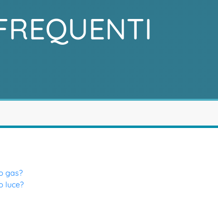
FREQUENTI
to gas?
to luce?