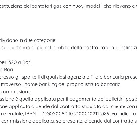
 sostituzione dei contatori gas con nuovi modelli che rilevano
dividono in due categorie:​
 cui puntiamo di più nell’ambito della nostra naturale inclinaz
peri 320 a Bari
a Bari​
resso gli sportelli di qualsiasi agenzia e filiale bancaria present
 attraverso l’home banking del proprio istituto bancario​
 commissione:​
ssione è quella applicata per il pagamento dei bollettini postal
one applicata dipende dal contratto stipulato dal cliente con il
aziendale, IBAN IT73G0200804030000102113389; va indicato il n
a commissione applicata, se presente, dipende dal contratto sti