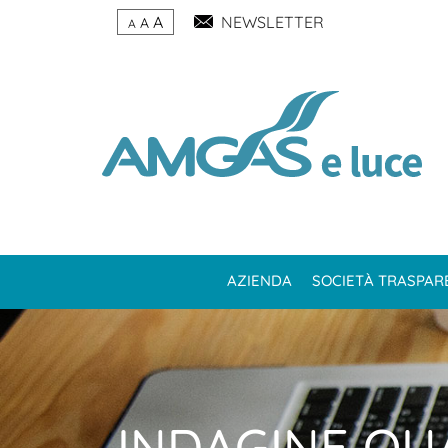
A
NEWSLETTER
A
A
AZIENDA
SOCIETÀ TRASPAR
INDAGINE QU