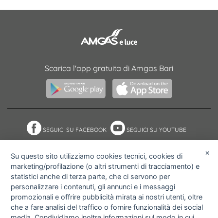
Scarica l'app gratuita di Amgas Bari
SEGUICI SU FACEBOOK
SEGUICI SU YOUTUBE
×
Su questo sito utilizziamo cookies tecnici, cookies di
marketing/profilazione (o altri strumenti di tracciamento) e
NOTE ACCESSIBILITÀ
ACCESS KEY
statistici anche di terza parte, che ci servono per
MAPPA DEL SITO
PRIVACY POLICY
personalizzare i contenuti, gli annunci e i messaggi
COOKIE POLICY
IMPOSTAZIONI PRIVACY E
promozionali e offrire pubblicità mirata ai nostri utenti, oltre
COOKIE
che a fare analisi del traffico o fornire funzionalità dei social
media. Condividiamo inoltre informazioni sul modo in cui