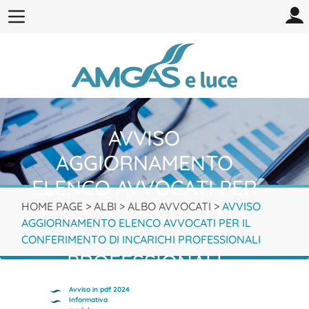
AVVISO
AGGIORNAMENTO
ELENCO AVVOCATI PER
HOME PAGE
IL CONFERIMENTO DI
>
ALBI
>
ALBO AVVOCATI
>
AVVISO
AGGIORNAMENTO ELENCO AVVOCATI PER IL
INCARICHI
CONFERIMENTO DI INCARICHI PROFESSIONALI
PROFESSIONALI
Avviso in pdf 2024
Informativa