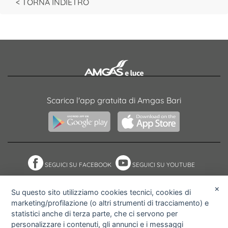
< TORNA INDIETRO
Scarica l'app gratuita di Amgas Bari
SEGUICI SU FACEBOOK
SEGUICI SU YOUTUBE
×
Su questo sito utilizziamo cookies tecnici, cookies di
marketing/profilazione (o altri strumenti di tracciamento) e
NOTE ACCESSIBILITÀ
ACCESS KEY
statistici anche di terza parte, che ci servono per
MAPPA DEL SITO
PRIVACY POLICY
personalizzare i contenuti, gli annunci e i messaggi