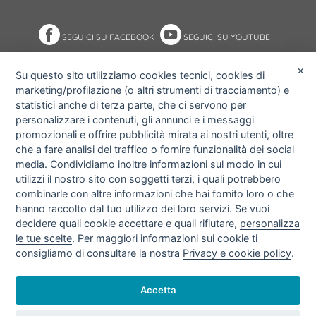
SEGUICI SU FACEBOOK
SEGUICI SU YOUTUBE
×
Su questo sito utilizziamo cookies tecnici, cookies di
marketing/profilazione (o altri strumenti di tracciamento) e
NOTE ACCESSIBILITÀ
ACCESS KEY
statistici anche di terza parte, che ci servono per
MAPPA DEL SITO
PRIVACY POLICY
personalizzare i contenuti, gli annunci e i messaggi
COOKIE POLICY
IMPOSTAZIONI PRIVACY E
promozionali e offrire pubblicità mirata ai nostri utenti, oltre
COOKIE
che a fare analisi del traffico o fornire funzionalità dei social
media. Condividiamo inoltre informazioni sul modo in cui
utilizzi il nostro sito con soggetti terzi, i quali potrebbero
combinarle con altre informazioni che hai fornito loro o che
hanno raccolto dal tuo utilizzo dei loro servizi. Se vuoi
decidere quali cookie accettare e quali rifiutare,
personalizza
le tue scelte
. Per maggiori informazioni sui cookie ti
consigliamo di consultare la nostra
Privacy e cookie policy
.
Accetta
© 2026 Amgas Bari srl.
Copyright
- P.IVA 06024230721 -