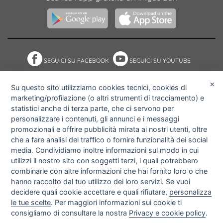
SEGUICI SU FACEBOOK
SEGUICI SU YOUTUBE
×
Su questo sito utilizziamo cookies tecnici, cookies di
marketing/profilazione (o altri strumenti di tracciamento) e
NOTE ACCESSIBILITÀ
ACCESS KEY
statistici anche di terza parte, che ci servono per
MAPPA DEL SITO
PRIVACY POLICY
personalizzare i contenuti, gli annunci e i messaggi
COOKIE POLICY
IMPOSTAZIONI PRIVACY E
promozionali e offrire pubblicità mirata ai nostri utenti, oltre
COOKIE
che a fare analisi del traffico o fornire funzionalità dei social
media. Condividiamo inoltre informazioni sul modo in cui
utilizzi il nostro sito con soggetti terzi, i quali potrebbero
combinarle con altre informazioni che hai fornito loro o che
hanno raccolto dal tuo utilizzo dei loro servizi. Se vuoi
decidere quali cookie accettare e quali rifiutare,
personalizza
le tue scelte
. Per maggiori informazioni sui cookie ti
consigliamo di consultare la nostra
Privacy e cookie policy
.