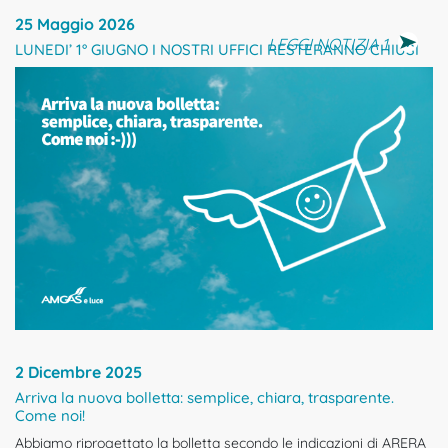
25 Maggio 2026
LEGGI NOTIZIA 1
LUNEDI’ 1° GIUGNO I NOSTRI UFFICI RESTERANNO CHIUSI
2 Dicembre 2025
Arriva la nuova bolletta: semplice, chiara, trasparente.
Come noi!
Abbiamo riprogettato la bolletta secondo le indicazioni di ARERA