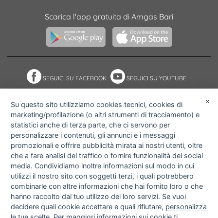
Scarica l'app gratuita di Amgas Bari
SEGUICI SU FACEBOOK
SEGUICI SU YOUTUBE
×
Su questo sito utilizziamo cookies tecnici, cookies di
marketing/profilazione (o altri strumenti di tracciamento) e
NOTE ACCESSIBILITÀ
ACCESS KEY
statistici anche di terza parte, che ci servono per
MAPPA DEL SITO
PRIVACY POLICY
personalizzare i contenuti, gli annunci e i messaggi
COOKIE POLICY
IMPOSTAZIONI PRIVACY E
promozionali e offrire pubblicità mirata ai nostri utenti, oltre
COOKIE
che a fare analisi del traffico o fornire funzionalità dei social
media. Condividiamo inoltre informazioni sul modo in cui
utilizzi il nostro sito con soggetti terzi, i quali potrebbero
combinarle con altre informazioni che hai fornito loro o che
hanno raccolto dal tuo utilizzo dei loro servizi. Se vuoi
decidere quali cookie accettare e quali rifiutare,
personalizza
le tue scelte
. Per maggiori informazioni sui cookie ti