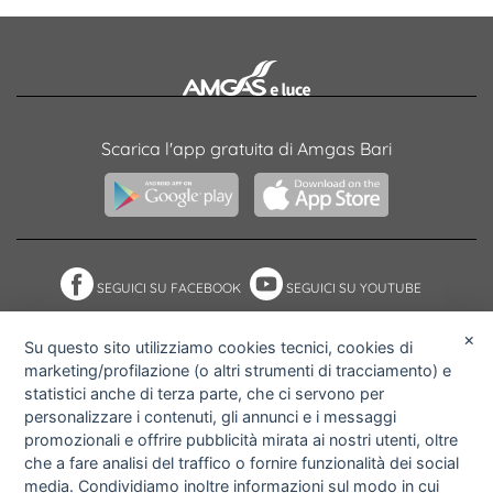
Scarica l'app gratuita di Amgas Bari
SEGUICI SU FACEBOOK
SEGUICI SU YOUTUBE
×
Su questo sito utilizziamo cookies tecnici, cookies di
marketing/profilazione (o altri strumenti di tracciamento) e
NOTE ACCESSIBILITÀ
ACCESS KEY
statistici anche di terza parte, che ci servono per
MAPPA DEL SITO
PRIVACY POLICY
personalizzare i contenuti, gli annunci e i messaggi
COOKIE POLICY
IMPOSTAZIONI PRIVACY E
promozionali e offrire pubblicità mirata ai nostri utenti, oltre
COOKIE
che a fare analisi del traffico o fornire funzionalità dei social
media. Condividiamo inoltre informazioni sul modo in cui