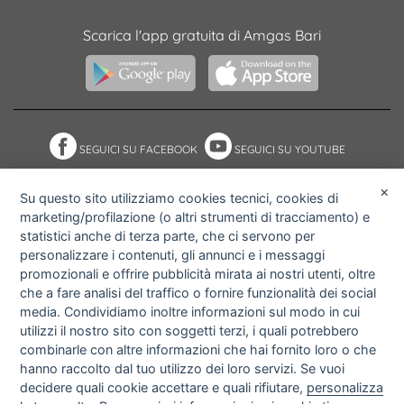
Scarica l'app gratuita di Amgas Bari
SEGUICI SU FACEBOOK
SEGUICI SU YOUTUBE
×
Su questo sito utilizziamo cookies tecnici, cookies di
marketing/profilazione (o altri strumenti di tracciamento) e
NOTE ACCESSIBILITÀ
ACCESS KEY
statistici anche di terza parte, che ci servono per
MAPPA DEL SITO
PRIVACY POLICY
personalizzare i contenuti, gli annunci e i messaggi
COOKIE POLICY
IMPOSTAZIONI PRIVACY E
promozionali e offrire pubblicità mirata ai nostri utenti, oltre
COOKIE
che a fare analisi del traffico o fornire funzionalità dei social
media. Condividiamo inoltre informazioni sul modo in cui
utilizzi il nostro sito con soggetti terzi, i quali potrebbero
combinarle con altre informazioni che hai fornito loro o che
hanno raccolto dal tuo utilizzo dei loro servizi. Se vuoi
decidere quali cookie accettare e quali rifiutare,
personalizza