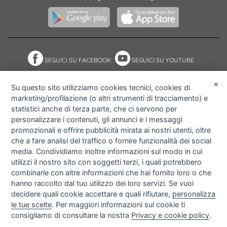
SEGUICI SU FACEBOOK
SEGUICI SU YOUTUBE
×
Su questo sito utilizziamo cookies tecnici, cookies di
marketing/profilazione (o altri strumenti di tracciamento) e
NOTE ACCESSIBILITÀ
ACCESS KEY
statistici anche di terza parte, che ci servono per
MAPPA DEL SITO
PRIVACY POLICY
personalizzare i contenuti, gli annunci e i messaggi
COOKIE POLICY
IMPOSTAZIONI PRIVACY E
promozionali e offrire pubblicità mirata ai nostri utenti, oltre
COOKIE
che a fare analisi del traffico o fornire funzionalità dei social
media. Condividiamo inoltre informazioni sul modo in cui
utilizzi il nostro sito con soggetti terzi, i quali potrebbero
combinarle con altre informazioni che hai fornito loro o che
hanno raccolto dal tuo utilizzo dei loro servizi. Se vuoi
decidere quali cookie accettare e quali rifiutare,
personalizza
le tue scelte
. Per maggiori informazioni sui cookie ti
consigliamo di consultare la nostra
Privacy e cookie policy
.