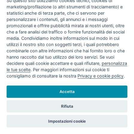
Su questo sito utilizziamo cookies tecnici, cookies di
marketing/profilazione (o altri strumenti di tracciamento) e
statistici anche di terza parte, che ci servono per
personalizzare i contenuti, gli annunci e i messaggi
promozionali e offrire pubblicità mirata ai nostri utenti, oltre
TARIFFE VENDITE GAS NATURALE I
che a fare analisi del traffico o fornire funzionalità dei social
TRIMESTRE 2021 (GEN - MAR/21)
media. Condividiamo inoltre informazioni sul modo in cui
utilizzi il nostro sito con soggetti terzi, i quali potrebbero
combinarle con altre informazioni che hai fornito loro o che
hanno raccolto dal tuo utilizzo dei loro servizi. Se vuoi
decidere quali cookie accettare e quali rifiutare,
personalizza
le tue scelte
. Per maggiori informazioni sui cookie ti
consigliamo di consultare la nostra
Privacy e cookie policy
.
Accetta
TARIFFE DI GAS NATURALE 2020
Rifiuta
Impostazioni cookie