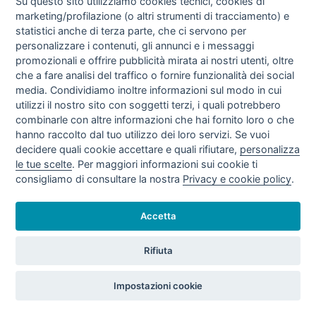
Su questo sito utilizziamo cookies tecnici, cookies di
marketing/profilazione (o altri strumenti di tracciamento) e
TARIFFE VENDITE GAS NATURALE IV
statistici anche di terza parte, che ci servono per
TRIMESTRE 2020 (OTT - DIC/20)
personalizzare i contenuti, gli annunci e i messaggi
promozionali e offrire pubblicità mirata ai nostri utenti, oltre
che a fare analisi del traffico o fornire funzionalità dei social
media. Condividiamo inoltre informazioni sul modo in cui
utilizzi il nostro sito con soggetti terzi, i quali potrebbero
combinarle con altre informazioni che hai fornito loro o che
hanno raccolto dal tuo utilizzo dei loro servizi. Se vuoi
decidere quali cookie accettare e quali rifiutare,
personalizza
le tue scelte
. Per maggiori informazioni sui cookie ti
consigliamo di consultare la nostra
Privacy e cookie policy
.
TARIFFE VENDITE GAS NATURALE III
TRIMESTRE 2020 (LUG - SET/20)
Accetta
Rifiuta
Impostazioni cookie