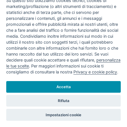
Su questo sito utilizziamo cookies tecnici, cookies di
marketing/profilazione (o altri strumenti di tracciamento) e
statistici anche di terza parte, che ci servono per
personalizzare i contenuti, gli annunci e i messaggi
promozionali e offrire pubblicità mirata ai nostri utenti, oltre
TARIFFE VENDITE GAS NATURALE II
che a fare analisi del traffico o fornire funzionalità dei social
TRIMESTRE 2020 (APR - GIU/20)
media. Condividiamo inoltre informazioni sul modo in cui
utilizzi il nostro sito con soggetti terzi, i quali potrebbero
combinarle con altre informazioni che hai fornito loro o che
hanno raccolto dal tuo utilizzo dei loro servizi. Se vuoi
decidere quali cookie accettare e quali rifiutare,
personalizza
le tue scelte
. Per maggiori informazioni sui cookie ti
consigliamo di consultare la nostra
Privacy e cookie policy
.
Accetta
TARIFFE DI GAS NATURALE 2019
Rifiuta
Impostazioni cookie