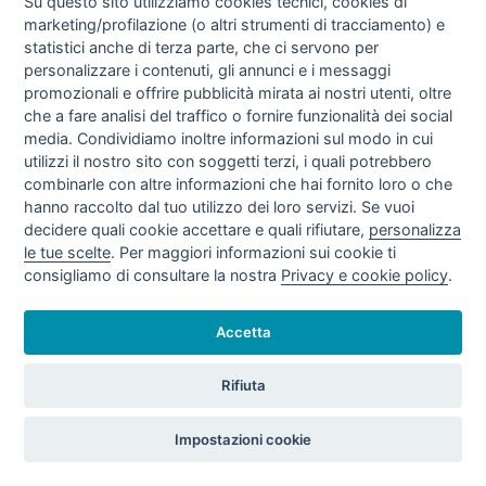
Su questo sito utilizziamo cookies tecnici, cookies di
marketing/profilazione (o altri strumenti di tracciamento) e
statistici anche di terza parte, che ci servono per
personalizzare i contenuti, gli annunci e i messaggi
TARIFFE VENDITE GAS NATURALE IV
TRIMESTRE 2020 (OTT - DIC/20)
promozionali e offrire pubblicità mirata ai nostri utenti, oltre
che a fare analisi del traffico o fornire funzionalità dei social
media. Condividiamo inoltre informazioni sul modo in cui
utilizzi il nostro sito con soggetti terzi, i quali potrebbero
combinarle con altre informazioni che hai fornito loro o che
hanno raccolto dal tuo utilizzo dei loro servizi. Se vuoi
decidere quali cookie accettare e quali rifiutare,
personalizza
le tue scelte
. Per maggiori informazioni sui cookie ti
consigliamo di consultare la nostra
Privacy e cookie policy
.
TARIFFE VENDITE GAS NATURALE III
Accetta
TRIMESTRE 2020 (LUG - SET/20)
Rifiuta
Impostazioni cookie