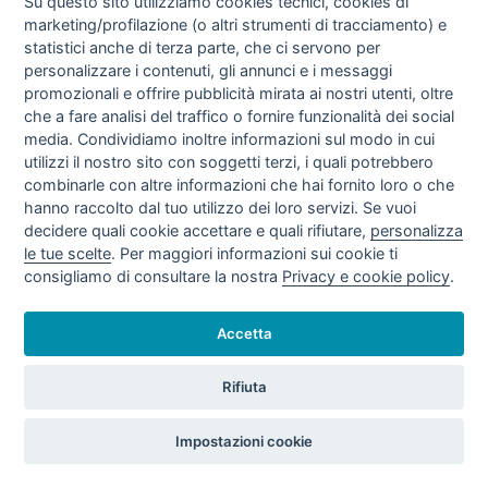
Su questo sito utilizziamo cookies tecnici, cookies di
marketing/profilazione (o altri strumenti di tracciamento) e
TARIFFE VENDITE GAS NATURALE IV
statistici anche di terza parte, che ci servono per
TRIMESTRE 2020 (OTT - DIC/20)
personalizzare i contenuti, gli annunci e i messaggi
promozionali e offrire pubblicità mirata ai nostri utenti, oltre
che a fare analisi del traffico o fornire funzionalità dei social
media. Condividiamo inoltre informazioni sul modo in cui
utilizzi il nostro sito con soggetti terzi, i quali potrebbero
combinarle con altre informazioni che hai fornito loro o che
hanno raccolto dal tuo utilizzo dei loro servizi. Se vuoi
decidere quali cookie accettare e quali rifiutare,
personalizza
le tue scelte
. Per maggiori informazioni sui cookie ti
consigliamo di consultare la nostra
Privacy e cookie policy
.
TARIFFE VENDITE GAS NATURALE III
TRIMESTRE 2020 (LUG - SET/20)
Accetta
Rifiuta
Impostazioni cookie