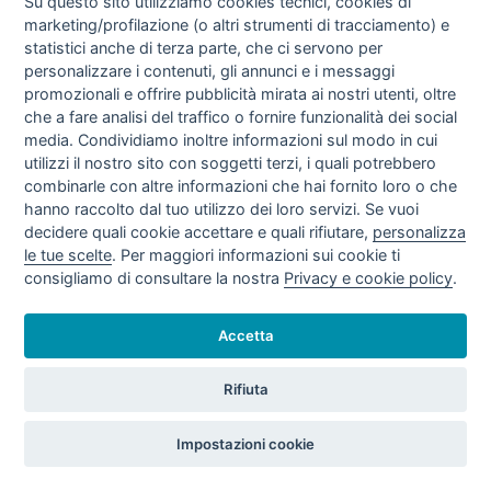
Su questo sito utilizziamo cookies tecnici, cookies di
marketing/profilazione (o altri strumenti di tracciamento) e
statistici anche di terza parte, che ci servono per
personalizzare i contenuti, gli annunci e i messaggi
TARIFFE VENDITE GAS NATURALE IV
TRIMESTRE 2020 (OTT - DIC/20)
promozionali e offrire pubblicità mirata ai nostri utenti, oltre
che a fare analisi del traffico o fornire funzionalità dei social
media. Condividiamo inoltre informazioni sul modo in cui
utilizzi il nostro sito con soggetti terzi, i quali potrebbero
combinarle con altre informazioni che hai fornito loro o che
hanno raccolto dal tuo utilizzo dei loro servizi. Se vuoi
decidere quali cookie accettare e quali rifiutare,
personalizza
le tue scelte
. Per maggiori informazioni sui cookie ti
consigliamo di consultare la nostra
Privacy e cookie policy
.
TARIFFE VENDITE GAS NATURALE III
Accetta
TRIMESTRE 2020 (LUG - SET/20)
Rifiuta
Impostazioni cookie