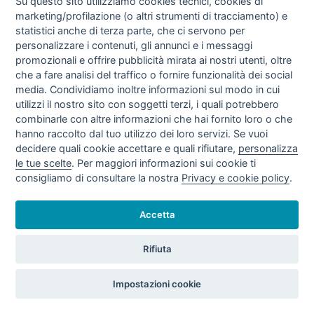
Su questo sito utilizziamo cookies tecnici, cookies di
marketing/profilazione (o altri strumenti di tracciamento) e
TARIFFE VENDITE GAS NATURALE III
statistici anche di terza parte, che ci servono per
TRIMESTRE 2020 (LUG - SET/20)
personalizzare i contenuti, gli annunci e i messaggi
promozionali e offrire pubblicità mirata ai nostri utenti, oltre
che a fare analisi del traffico o fornire funzionalità dei social
media. Condividiamo inoltre informazioni sul modo in cui
utilizzi il nostro sito con soggetti terzi, i quali potrebbero
combinarle con altre informazioni che hai fornito loro o che
hanno raccolto dal tuo utilizzo dei loro servizi. Se vuoi
decidere quali cookie accettare e quali rifiutare,
personalizza
le tue scelte
. Per maggiori informazioni sui cookie ti
consigliamo di consultare la nostra
Privacy e cookie policy
.
TARIFFE VENDITE GAS NATURALE II
TRIMESTRE 2020 (APR - GIU/20)
Accetta
Rifiuta
Impostazioni cookie