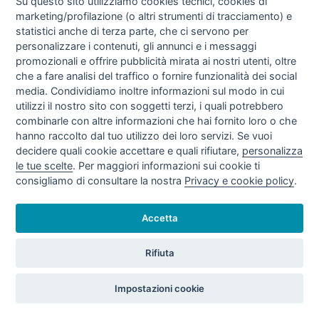
Su questo sito utilizziamo cookies tecnici, cookies di
marketing/profilazione (o altri strumenti di tracciamento) e
TARIFFE VENDITE GAS NATURALE III
statistici anche di terza parte, che ci servono per
TRIMESTRE 2020 (LUG - SET/20)
personalizzare i contenuti, gli annunci e i messaggi
promozionali e offrire pubblicità mirata ai nostri utenti, oltre
che a fare analisi del traffico o fornire funzionalità dei social
media. Condividiamo inoltre informazioni sul modo in cui
utilizzi il nostro sito con soggetti terzi, i quali potrebbero
combinarle con altre informazioni che hai fornito loro o che
hanno raccolto dal tuo utilizzo dei loro servizi. Se vuoi
decidere quali cookie accettare e quali rifiutare,
personalizza
le tue scelte
. Per maggiori informazioni sui cookie ti
consigliamo di consultare la nostra
Privacy e cookie policy
.
TARIFFE VENDITE GAS NATURALE II
TRIMESTRE 2020 (APR - GIU/20)
Accetta
Rifiuta
Impostazioni cookie